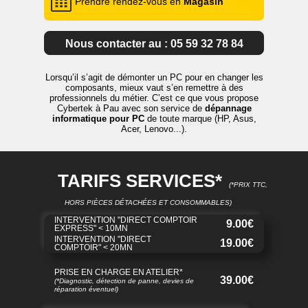
Prendre rendez-vous en
Magasin
Nous contacter au : 05 59 32 78 84
Lorsqu’il s’agit de démonter un PC pour en changer les
composants, mieux vaut s’en remettre à des
professionnels du métier. C’est ce que vous propose
Cybertek à Pau avec son service de
dépannage
informatique pour PC
de toute marque (HP, Asus,
Acer, Lenovo...).
TARIFS SERVICES*
(*PRIX TTC,
HORS PIÈCES DÉTACHÉES ET CONSOMMABLES)
INTERVENTION "DIRECT COMPTOIR
9.00€
EXPRESS" < 10MN
INTERVENTION "DIRECT
19.00€
COMPTOIR" < 20MN
PRISE EN CHARGE EN ATELIER*
39.00€
(*Diagnostic, détection de panne, devies de
réparation éventuel)